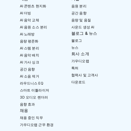
AI 콘텐츠 현지화
음원 분리
AI 더빙
공간 음향
AI 음악 교체
음량 및 음질
AI 음원 소스 분리
사운드 생성 AI
블로그 & 뉴스
AI 노래방
블로그
음량 평준화
뉴스
AI 스템 분리
회사 소개
AI 음악 배치
가우디오랩
AI 가사 싱크
특허
공간 음향
협력사 및 고객사
AI 소음 제거
다운로드
라우드니스 EQ
스마트 이퀄라이저
3D 오디오 렌더러
음향 효과
채용
채용 중인 직무
가우디오랩 근무 환경