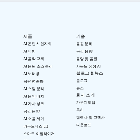
제품
기술
AI 콘텐츠 현지화
음원 분리
AI 더빙
공간 음향
AI 음악 교체
음량 및 음질
AI 음원 소스 분리
사운드 생성 AI
블로그 & 뉴스
AI 노래방
블로그
음량 평준화
뉴스
AI 스템 분리
회사 소개
AI 음악 배치
가우디오랩
AI 가사 싱크
특허
공간 음향
협력사 및 고객사
AI 소음 제거
다운로드
라우드니스 EQ
스마트 이퀄라이저