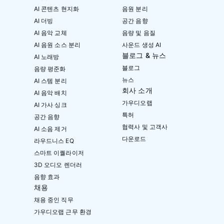
AI 콘텐츠 현지화
음원 분리
AI 더빙
공간 음향
AI 음악 교체
음량 및 음질
AI 음원 소스 분리
사운드 생성 AI
블로그 & 뉴스
AI 노래방
블로그
음량 평준화
뉴스
AI 스템 분리
회사 소개
AI 음악 배치
가우디오랩
AI 가사 싱크
특허
공간 음향
협력사 및 고객사
AI 소음 제거
다운로드
라우드니스 EQ
스마트 이퀄라이저
3D 오디오 렌더러
음향 효과
채용
채용 중인 직무
가우디오랩 근무 환경