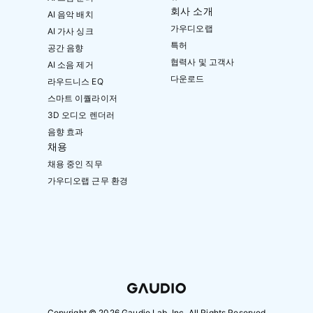
회사 소개
AI 음악 배치
가우디오랩
AI 가사 싱크
특허
공간 음향
협력사 및 고객사
AI 소음 제거
다운로드
라우드니스 EQ
스마트 이퀄라이저
3D 오디오 렌더러
음향 효과
채용
채용 중인 직무
가우디오랩 근무 환경
Copyright ©
2026
Gaudio Lab, Inc. All Rights Reserved