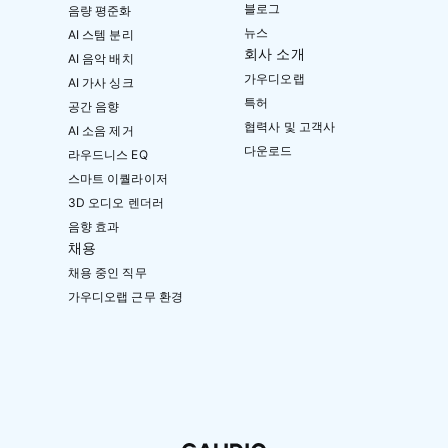
블로그
음량 평준화
뉴스
AI 스템 분리
회사 소개
AI 음악 배치
가우디오랩
AI 가사 싱크
특허
공간 음향
협력사 및 고객사
AI 소음 제거
다운로드
라우드니스 EQ
스마트 이퀄라이저
3D 오디오 렌더러
음향 효과
채용
채용 중인 직무
가우디오랩 근무 환경