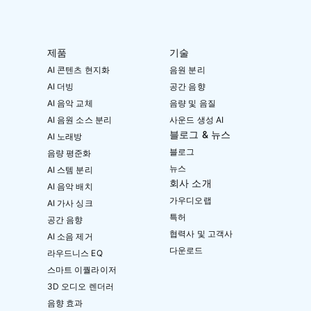
제품
기술
AI 콘텐츠 현지화
음원 분리
AI 더빙
공간 음향
AI 음악 교체
음량 및 음질
AI 음원 소스 분리
사운드 생성 AI
블로그 & 뉴스
AI 노래방
블로그
음량 평준화
뉴스
AI 스템 분리
회사 소개
AI 음악 배치
가우디오랩
AI 가사 싱크
특허
공간 음향
협력사 및 고객사
AI 소음 제거
다운로드
라우드니스 EQ
스마트 이퀄라이저
3D 오디오 렌더러
음향 효과