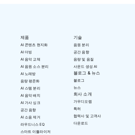
제품
기술
AI 콘텐츠 현지화
음원 분리
AI 더빙
공간 음향
AI 음악 교체
음량 및 음질
AI 음원 소스 분리
사운드 생성 AI
블로그 & 뉴스
AI 노래방
블로그
음량 평준화
뉴스
AI 스템 분리
회사 소개
AI 음악 배치
가우디오랩
AI 가사 싱크
특허
공간 음향
협력사 및 고객사
AI 소음 제거
다운로드
라우드니스 EQ
스마트 이퀄라이저