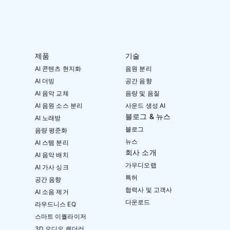
제품
기술
AI 콘텐츠 현지화
음원 분리
AI 더빙
공간 음향
AI 음악 교체
음량 및 음질
AI 음원 소스 분리
사운드 생성 AI
블로그 & 뉴스
AI 노래방
블로그
음량 평준화
뉴스
AI 스템 분리
회사 소개
AI 음악 배치
가우디오랩
AI 가사 싱크
특허
공간 음향
협력사 및 고객사
AI 소음 제거
다운로드
라우드니스 EQ
스마트 이퀄라이저
3D 오디오 렌더러