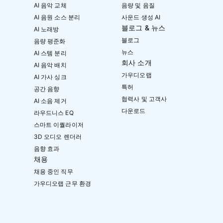
AI 음악 교체
음량 및 음질
AI 음원 소스 분리
사운드 생성 AI
블로그 & 뉴스
AI 노래방
블로그
음량 평준화
뉴스
AI 스템 분리
회사 소개
AI 음악 배치
가우디오랩
AI 가사 싱크
특허
공간 음향
협력사 및 고객사
AI 소음 제거
다운로드
라우드니스 EQ
스마트 이퀄라이저
3D 오디오 렌더러
음향 효과
채용
채용 중인 직무
가우디오랩 근무 환경