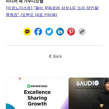
미디어 속 가우디오랩
[이코노미스트] “돌비 무찌르려 삼성·LG ‘소리 장인들’
뭉쳤죠” (오현오 대표 인터뷰)
Back
뒤로가기