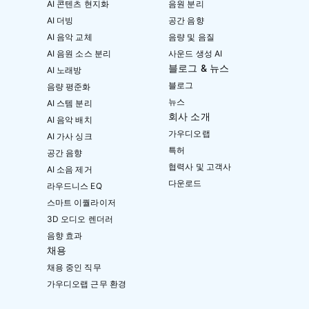
AI 콘텐츠 현지화
음원 분리
AI 더빙
공간 음향
AI 음악 교체
음량 및 음질
AI 음원 소스 분리
사운드 생성 AI
블로그 & 뉴스
AI 노래방
블로그
음량 평준화
뉴스
AI 스템 분리
회사 소개
AI 음악 배치
가우디오랩
AI 가사 싱크
특허
공간 음향
협력사 및 고객사
AI 소음 제거
다운로드
라우드니스 EQ
스마트 이퀄라이저
3D 오디오 렌더러
음향 효과
채용
채용 중인 직무
가우디오랩 근무 환경