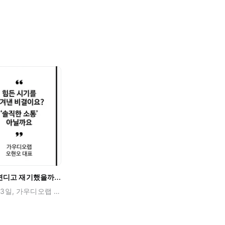
가우디오랩은 어떻게 VR의 겨울을 견디고 재기했을까? with 아웃스탠딩
사진 출처: 아웃스탠딩 지난 11월 13일, 가우디오랩 ‘오현오(Henney)’ 대표가 네이버 D2 Startup Factory에서 주최하는 TECH MEETS STARTUP 2019에 참석하여 가우디오랩의 혹독한 피벗 스토리를 살짝 공유해드렸던거 다들 기억하시나요? 당시 주간 테크 뉴스에 실린 헤니의 인터뷰가 11월11일부터 11월15일까지 한주간 화제가 되기도 했었죠 😯 사진 출처: IT조선 이번엔 아웃스탠딩 송범근 기자님과 함께 “가우디오랩은 어떻게 VR의 겨울을 견디고 재기했을까?” 하는 내용으로 헤니와 밀착 인터뷰를 진행했답니다. ? 가우디오랩의 봄날 시절 부터 혹독한 겨울 시절까지, 그리고 다시 봄을 맞이할 준비가 되어있는 현재의 가우디오랩을 인터뷰를 통해 만나보세요!