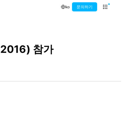
ko
문의하기
Open app l
016) 참가