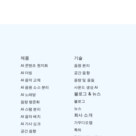
제품
기술
AI 콘텐츠 현지화
음원 분리
AI 더빙
공간 음향
AI 음악 교체
음량 및 음질
AI 음원 소스 분리
사운드 생성 AI
블로그 & 뉴스
AI 노래방
블로그
음량 평준화
뉴스
AI 스템 분리
회사 소개
AI 음악 배치
가우디오랩
AI 가사 싱크
특허
공간 음향