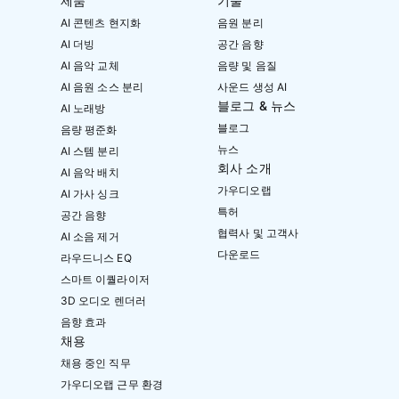
제품
기술
AI 콘텐츠 현지화
음원 분리
AI 더빙
공간 음향
AI 음악 교체
음량 및 음질
AI 음원 소스 분리
사운드 생성 AI
블로그 & 뉴스
AI 노래방
블로그
음량 평준화
뉴스
AI 스템 분리
회사 소개
AI 음악 배치
가우디오랩
AI 가사 싱크
특허
공간 음향
협력사 및 고객사
AI 소음 제거
다운로드
라우드니스 EQ
스마트 이퀄라이저
3D 오디오 렌더러
음향 효과
채용
채용 중인 직무
가우디오랩 근무 환경