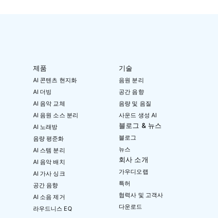
제품
기술
AI 콘텐츠 현지화
음원 분리
AI 더빙
공간 음향
AI 음악 교체
음량 및 음질
AI 음원 소스 분리
사운드 생성 AI
블로그 & 뉴스
AI 노래방
블로그
음량 평준화
뉴스
AI 스템 분리
회사 소개
AI 음악 배치
가우디오랩
AI 가사 싱크
특허
공간 음향
협력사 및 고객사
AI 소음 제거
다운로드
라우드니스 EQ