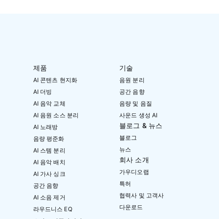
제품
기술
AI 콘텐츠 현지화
음원 분리
AI 더빙
공간 음향
AI 음악 교체
음량 및 음질
AI 음원 소스 분리
사운드 생성 AI
블로그 & 뉴스
AI 노래방
블로그
음량 평준화
뉴스
AI 스템 분리
회사 소개
AI 음악 배치
가우디오랩
AI 가사 싱크
특허
공간 음향
협력사 및 고객사
AI 소음 제거
다운로드
라우드니스 EQ