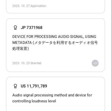
2023. 10. 27
Application
JP 7371968
DEVICE FOR PROCESSING AUDIO SIGNAL, USING
METADATA (メタデータを利用するオーディオ信号
処理装置)
2023. 10. 23
Granted
US 11,791,789
Audio signal processing method and device for
controlling loudness level