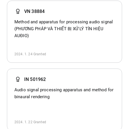
VN 38884
Method and apparatus for processing audio signal
(PHƯƠNG PHÁP VÀ THIẾT BỊ XỬ LÝ TÍN HIỆU
AUĐIO)
2024. 1. 24
Granted
IN 501962
Audio signal processing apparatus and method for
binaural rendering
2024. 1. 22
Granted