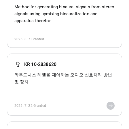
Method for generating binaural signals from stereo
signals using upmixing binauralization and
apparatus therefor
2025. 8. 7
Granted
KR 10-2838620
라우드니스 레벨을 제어하는 오디오 신호처리 방법
및 장치
2025. 7. 22
Granted