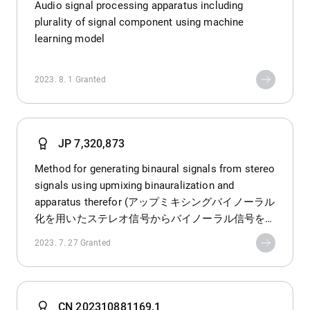
Audio signal processing apparatus including
plurality of signal component using machine
learning model
2023. 8. 1
Granted
JP 7,320,873
Method for generating binaural signals from stereo
signals using upmixing binauralization and
apparatus therefor (アップミキシングバイノーラル
化を用いたステレオ信号からバイノーラル信号を
生成する方法及びそのための装置)
2023. 7. 27
Granted
CN 202310881169.1