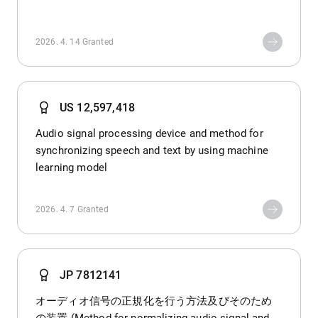
2026. 4. 14
Granted
US 12,597,418
Audio signal processing device and method for
synchronizing speech and text by using machine
learning model
2026. 4. 7
Granted
JP 7812141
オーディオ信号の正規化を行う方法及びそのため